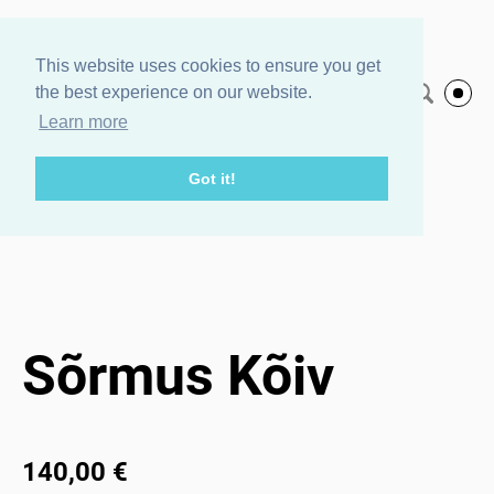
Agnes Veski
This website uses cookies to ensure you get
the best experience on our website.
Eesti keeles
Jewelry
Learn more
Got it!
Pood
/
Sõrmus Kõiv
Sõrmus Kõiv
140,00 €