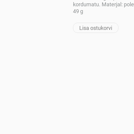
kordumatu. Materjal: pol
49 g
Lisa ostukorvi