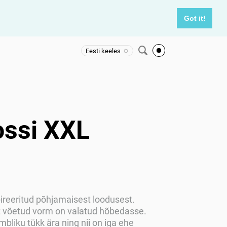
Got it!
Eesti keeles
ssi XXL
ireeritud põhjamaisest loodusest.
 võetud vorm on valatud hõbedasse.
bliku tükk ära ning nii on iga ehe