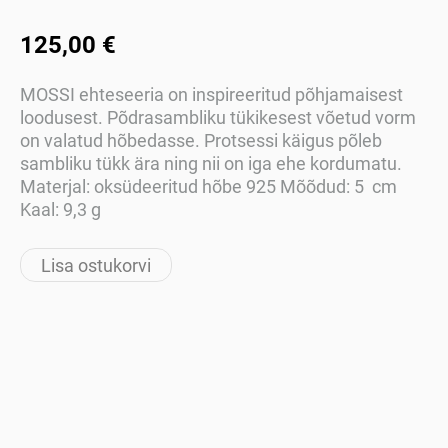
125,00 €
MOSSI ehteseeria on inspireeritud põhjamaisest
loodusest. Põdrasambliku tükikesest võetud vorm
on valatud hõbedasse. Protsessi käigus põleb
sambliku tükk ära ning nii on iga ehe kordumatu.
Materjal: oksüdeeritud hõbe 925 Mõõdud: 5 cm
Kaal: 9,3 g
Lisa ostukorvi