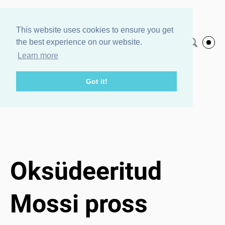
Agnes Veski
This website uses cookies to ensure you get
the best experience on our website.
Eesti keeles
Jewelry
Learn more
Got it!
Pood
/
Oksüdeeritud Mossi pross
1 / 3
Oksüdeeritud
Mossi pross