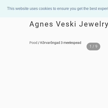
This website uses cookies to ensure you get the best expe
Agnes Veski Jewelr
Pood
/
Kõrvarõngad 3 meelespead
1 / 9