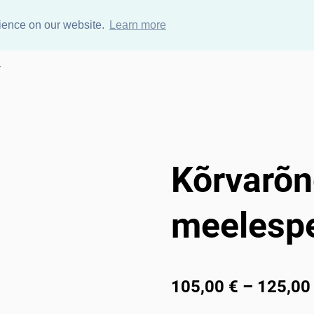
rience on our website.
Learn more
y
Kõrvarõn
meelesp
105,00 €
–
125,00