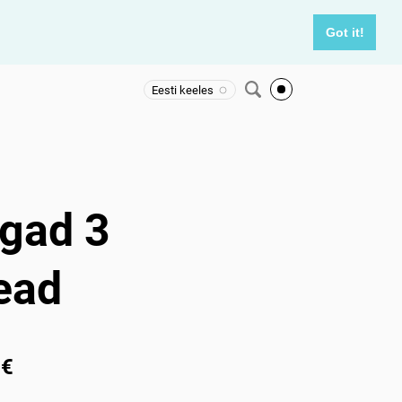
Got it!
Eesti keeles
gad 3
ead
 €