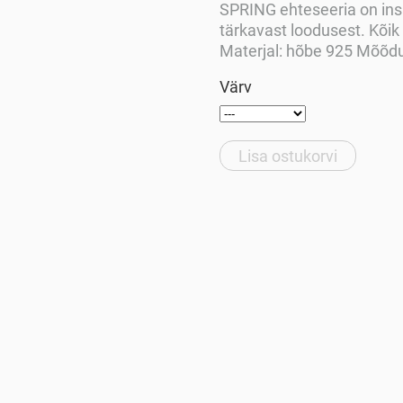
SPRING ehteseeria on ins
tärkavast loodusest. Kõik
Materjal: hõbe 925 Mõõdu
Värv
Lisa ostukorvi