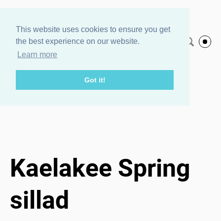
Agnes Veski
This website uses cookies to ensure you get
the best experience on our website.
Eesti keeles
Jewelry
Learn more
Got it!
Pood
/
Kaelakee Spring sillad
1 / 3
Kaelakee Spring
sillad