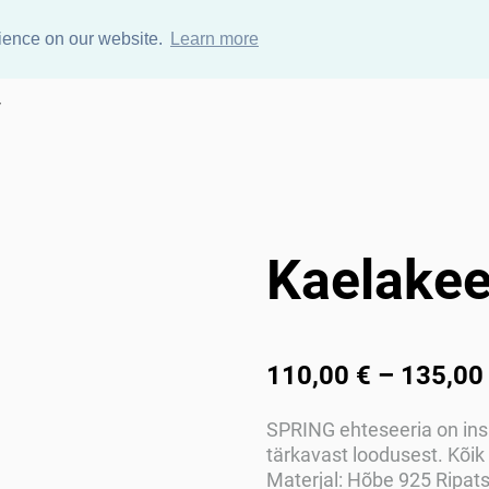
rience on our website.
Learn more
y
Kaelakee
110,00 €
–
135,00
SPRING ehteseeria on ins
tärkavast loodusest. Kõik
Materjal: Hõbe 925 Ripats