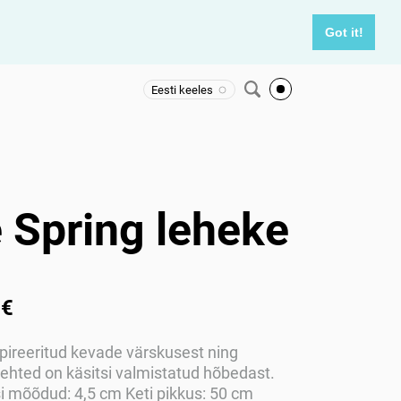
Got it!
Eesti keeles
 Spring leheke
 €
pireeritud kevade värskusest ning
 ehted on käsitsi valmistatud hõbedast.
i mõõdud: 4,5 cm Keti pikkus: 50 cm