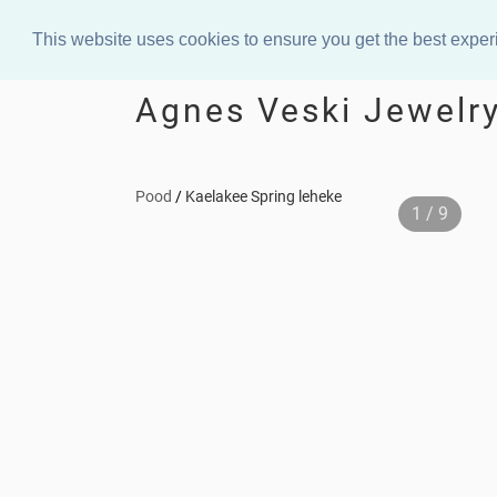
This website uses cookies to ensure you get the best expe
Agnes Veski Jewelr
Pood
/
Kaelakee Spring leheke
1 / 9